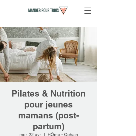
Pilates & Nutrition
pour jeunes
mamans (post-
partum)
mer. 22 avr.
  |  
HÔme - Ophain